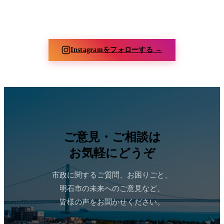
【放課後子ども教室】明石小学校
験】
【鳥羽八幡神社 夏祭り】2026.7.4
【6月議会本会議一般質問】
今朝は西明石駅にて会派メンバー
【とばぴーしか勝たん♡】
2026.7.3
2026.6.15 西明石活性化について
と市政報告。
一般質問を行いました。
Instagramをフォローする →
ご意見・ご相談は
お気軽にどうぞ
市政に関するご質問、お困りごと、
明石市の未来へのご意見など、
皆様の声をお聞かせください。